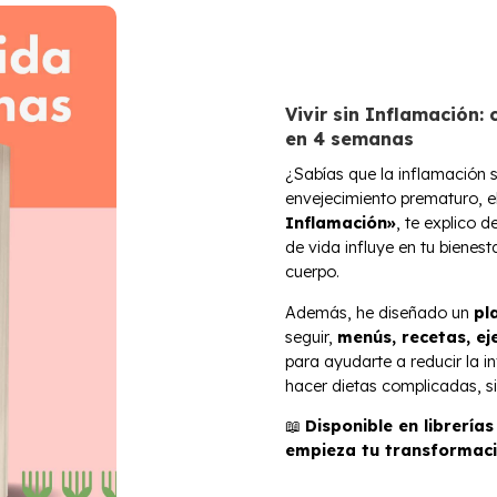
Vivir sin Inflamación: 
en 4 semanas
¿Sabías que la inflamación si
envejecimiento prematuro, el
Inflamación»
, te explico 
de vida influye en tu bienest
cuerpo.
Además, he diseñado un
pl
seguir,
menús, recetas, eje
para ayudarte a reducir la i
hacer dietas complicadas, si
📖
Disponible en librería
empieza tu transformaci