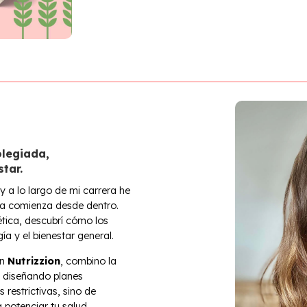
olegiada,
tar.
a lo largo de mi carrera he
za comienza desde dentro.
tica, descubrí cómo los
ía y el bienestar general.
En
Nutrizzion
, combino la
a, diseñando planes
restrictivas, sino de
 potenciar tu salud,