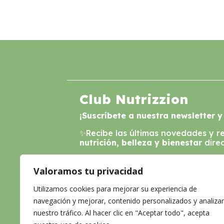
Club Nutrizzion
¡Suscríbete a nuestra newsletter y
✨Recibe las últimas novedades y 
nutrición, belleza y bienestar
direc
✨Además, disfruta de un 10% de 
de tu plan nutricional al suscribirt
Valoramos tu privacidad
Nutrizzion
. ¡No te lo pierdas!
Utilizamos cookies para mejorar su experiencia de
navegación y mejorar, contenido personalizados y analizar
nuestro tráfico. Al hacer clic en "Aceptar todo", acepta