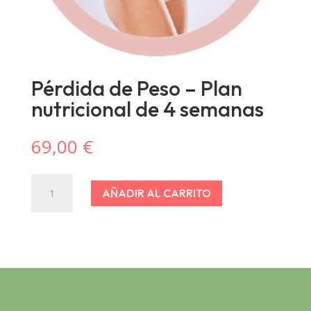
Pérdida de Peso – Plan
nutricional de 4 semanas
69,00
€
Pérdida
de
AÑADIR AL CARRITO
Peso
-
Plan
nutricional
de
4
semanas
cantidad